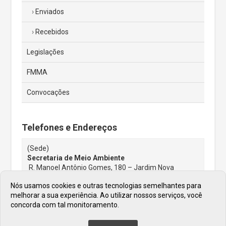
Enviados
Recebidos
Legislações
FMMA
Convocações
Telefones e Endereços
(Sede)
Secretaria de Meio Ambiente
R. Manoel Antônio Gomes, 180 – Jardim Nova
Jordanésia, Cajamar – SP, 07750-000
Nós usamos cookies e outras tecnologias semelhantes para
(11) 44460034
melhorar a sua experiência. Ao utilizar nossos serviços, você
E-mail:
smma@cajamar.sp.gov.br
concorda com tal monitoramento.