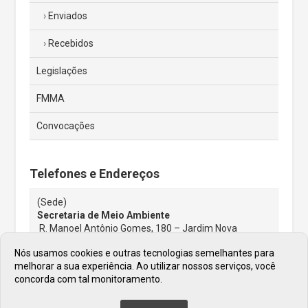
Enviados
Recebidos
Legislações
FMMA
Convocações
Telefones e Endereços
(Sede)
Secretaria de Meio Ambiente
R. Manoel Antônio Gomes, 180 – Jardim Nova
Jordanésia, Cajamar – SP, 07750-000
Nós usamos cookies e outras tecnologias semelhantes para
(11) 44460034
melhorar a sua experiência. Ao utilizar nossos serviços, você
E-mail:
smma@cajamar.sp.gov.br
concorda com tal monitoramento.