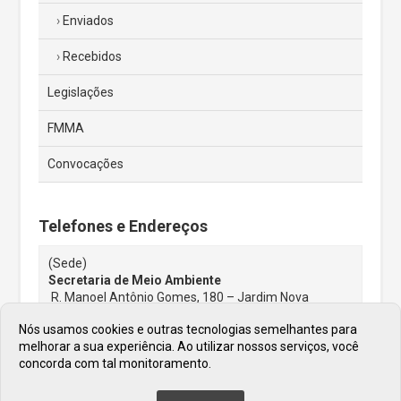
Enviados
Recebidos
Legislações
FMMA
Convocações
Telefones e Endereços
(Sede)
Secretaria de Meio Ambiente
R. Manoel Antônio Gomes, 180 – Jardim Nova
Jordanésia, Cajamar – SP, 07750-000
Nós usamos cookies e outras tecnologias semelhantes para
(11) 44460034
melhorar a sua experiência. Ao utilizar nossos serviços, você
E-mail:
smma@cajamar.sp.gov.br
concorda com tal monitoramento.