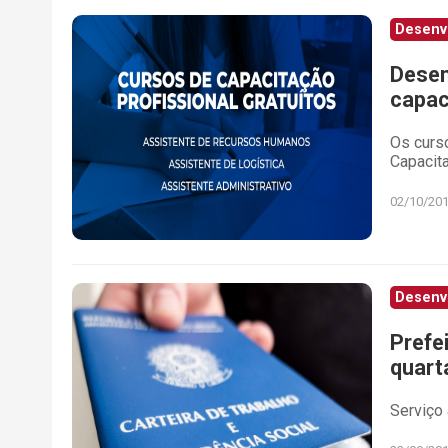
Desenv
Desen
capac
Os curs
Capacit
02/10/20
Desenv
Prefe
quarta
Serviço 