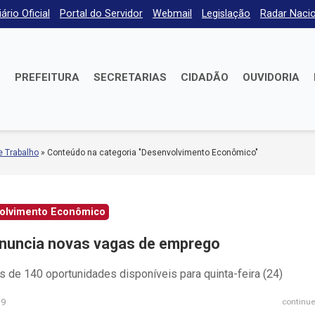
iário Oficial
Portal do Servidor
Webmail
Legislação
Radar Nacio
E
PREFEITURA
SECRETARIAS
CIDADÃO
OUVIDORIA
e Trabalho
»
Conteúdo na categoria "Desenvolvimento Econômico"
olvimento Econômico
nuncia novas vagas de emprego
 de 140 oportunidades disponíveis para quinta-feira (24)
19
continue