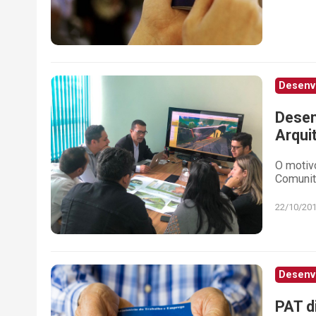
Desenv
Desen
Arqui
O motivo
Comunit
22/10/20
Desenv
PAT d