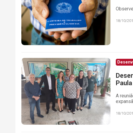
Observe 
18/10/20
Desenv
Desen
Paula
A reuniã
expansã
18/10/20