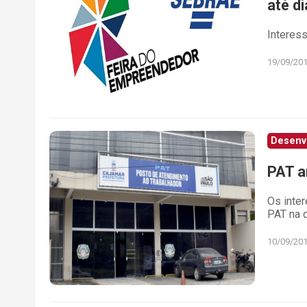
até di
Interes
19/09/20
Desenv
PAT a
Os inte
PAT na q
10/09/20