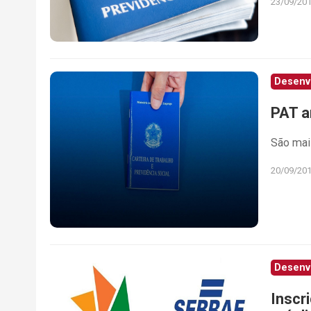
23/09/20
Desenv
PAT a
São mai
20/09/20
Desenv
Inscr