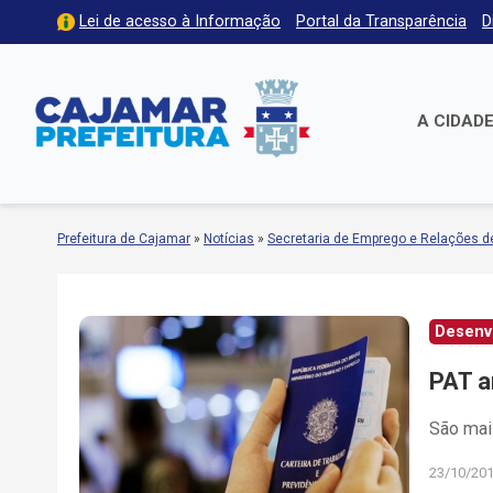
Lei de acesso à Informação
Portal da Transparência
D
A CIDAD
Prefeitura de Cajamar
»
Notícias
»
Secretaria de Emprego e Relações d
Desenv
PAT a
São mais
23/10/20