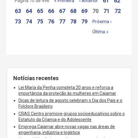
61
62
Página 70 de 496
« Primeira
‹ Anterior
63
64
65
66
67
68
69
70
71
72
73
74
75
76
77
78
79
Próxima ›
Última »
Notícias recentes
Lei Maria da Penha completa 20 anos e reforça a
importância da proteção às mulheres em Cajamar
Dicas de leitura de agosto celebram o Dia dos Pais e o
Folclore Brasileiro
CRAS Centro promove grupos socioeducativos sobre o
Estatuto da Criança e do Adolescente
Emprega Cajamar abre novas vagas nas áreas de
engenharia, indústria e logística