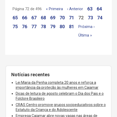
63
64
Página 72 de 496
« Primeira
‹ Anterior
65
66
67
68
69
70
71
72
73
74
75
76
77
78
79
80
81
Próxima ›
Última »
Notícias recentes
Lei Maria da Penha completa 20 anos e reforça a
importância da proteção às mulheres em Cajamar
Dicas de leitura de agosto celebram o Dia dos Pais e o
Folclore Brasileiro
CRAS Centro promove grupos socioeducativos sobre o
Estatuto da Criança e do Adolescente
Emprega Cajamar abre novas vagas nas áreas de