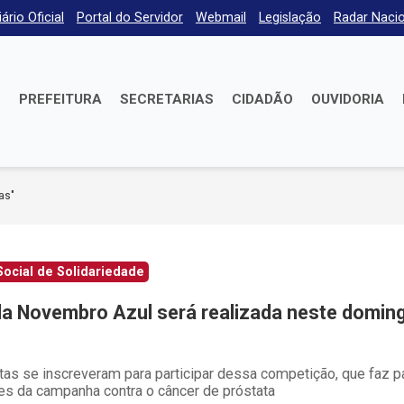
iário Oficial
Portal do Servidor
Webmail
Legislação
Radar Nacio
E
PREFEITURA
SECRETARIAS
CIDADÃO
OUVIDORIA
as"
ocial de Solidariedade
da Novembro Azul será realizada neste domin
tas se inscreveram para participar dessa competição, que faz p
es da campanha contra o câncer de próstata