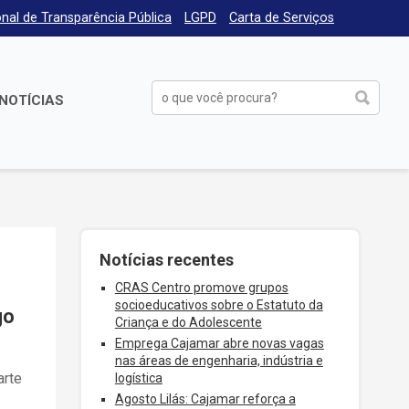
nal de Transparência Pública
LGPD
Carta de Serviços
NOTÍCIAS
Notícias recentes
CRAS Centro promove grupos
socioeducativos sobre o Estatuto da
go
Criança e do Adolescente
Emprega Cajamar abre novas vagas
nas áreas de engenharia, indústria e
arte
logística
Agosto Lilás: Cajamar reforça a