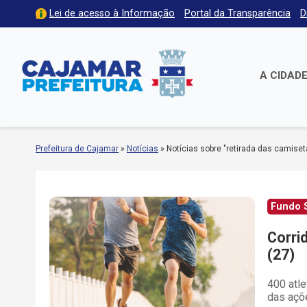
Lei de acesso à Informação
Portal da Transparência
D
A CIDAD
Prefeitura de Cajamar
»
Notícias
»
Notícias sobre "retirada das camiset
Fundo S
Corri
(27)
400 atle
das açõ