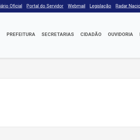
iário Oficial
Portal do Servidor
Webmail
Legislação
Radar Nacio
E
PREFEITURA
SECRETARIAS
CIDADÃO
OUVIDORIA