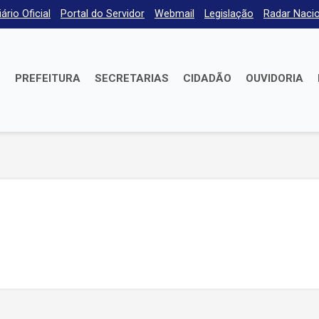
iário Oficial
Portal do Servidor
Webmail
Legislação
Radar Nacio
E
PREFEITURA
SECRETARIAS
CIDADÃO
OUVIDORIA