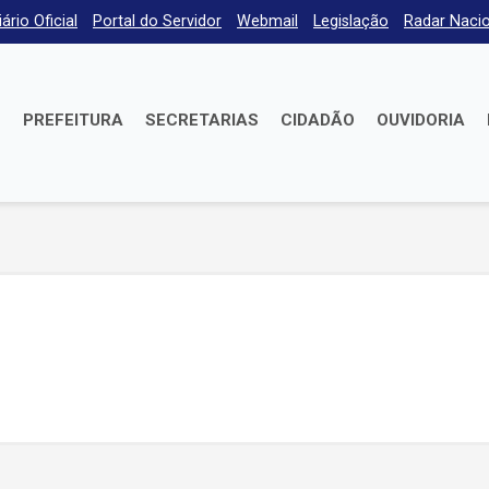
iário Oficial
Portal do Servidor
Webmail
Legislação
Radar Nacio
E
PREFEITURA
SECRETARIAS
CIDADÃO
OUVIDORIA