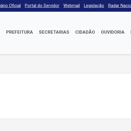
iário Oficial
Portal do Servidor
Webmail
Legislação
Radar Nacio
E
PREFEITURA
SECRETARIAS
CIDADÃO
OUVIDORIA