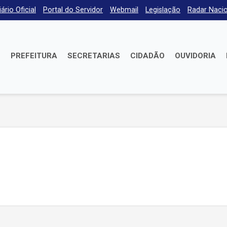
iário Oficial
Portal do Servidor
Webmail
Legislação
Radar Nacio
E
PREFEITURA
SECRETARIAS
CIDADÃO
OUVIDORIA