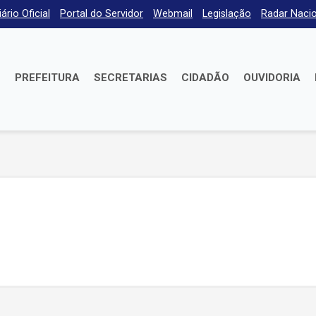
iário Oficial
Portal do Servidor
Webmail
Legislação
Radar Nacio
E
PREFEITURA
SECRETARIAS
CIDADÃO
OUVIDORIA