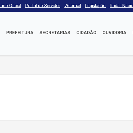
iário Oficial
Portal do Servidor
Webmail
Legislação
Radar Nacio
E
PREFEITURA
SECRETARIAS
CIDADÃO
OUVIDORIA