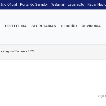
iário Oficial
Portal do Servidor
Webmail
Legislação
Radar Nacio
E
PREFEITURA
SECRETARIAS
CIDADÃO
OUVIDORIA
 categoria "Portarias 2022"
veja