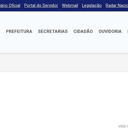
iário Oficial
Portal do Servidor
Webmail
Legislação
Radar Nacio
E
PREFEITURA
SECRETARIAS
CIDADÃO
OUVIDORIA
veja