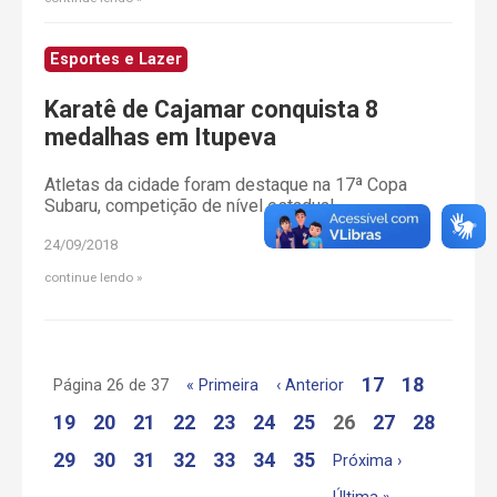
Esportes e Lazer
Karatê de Cajamar conquista 8
medalhas em Itupeva
Atletas da cidade foram destaque na 17ª Copa
Subaru, competição de nível estadual
24/09/2018
continue lendo
17
18
Página 26 de 37
« Primeira
‹ Anterior
19
20
21
22
23
24
25
26
27
28
29
30
31
32
33
34
35
Próxima ›