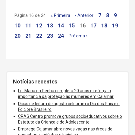
7
8
9
Página 16 de 24
« Primeira
‹ Anterior
10
11
12
13
14
15
16
17
18
19
20
21
22
23
24
Próxima ›
Notícias recentes
Lei Maria da Penha completa 20 anos e reforça a
importância da proteção às mulheres em Cajamar
Dicas de leitura de agosto celebram o Dia dos Pais e o
Folclore Brasileiro
CRAS Centro promove grupos socioeducativos sobre o
Estatuto da Criança e do Adolescente
Emprega Cajamar abre novas vagas nas áreas de
engenharia, indústria e logística