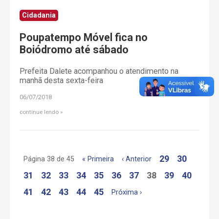
Cidadania
Poupatempo Móvel fica no
Boiódromo até sábado
Prefeita Dalete acompanhou o atendimento na
manhã desta sexta-feira
06/07/2018
continue lendo
29
30
Página 38 de 45
« Primeira
‹ Anterior
31
32
33
34
35
36
37
38
39
40
41
42
43
44
45
Próxima ›