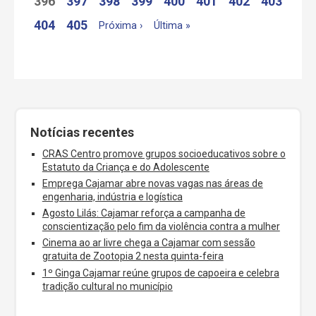
396
397
398
399
400
401
402
403
404
405
Próxima ›
Última »
Notícias recentes
CRAS Centro promove grupos socioeducativos sobre o
Estatuto da Criança e do Adolescente
Emprega Cajamar abre novas vagas nas áreas de
engenharia, indústria e logística
Agosto Lilás: Cajamar reforça a campanha de
conscientização pelo fim da violência contra a mulher
Cinema ao ar livre chega a Cajamar com sessão
gratuita de Zootopia 2 nesta quinta-feira
1º Ginga Cajamar reúne grupos de capoeira e celebra
tradição cultural no município