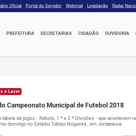
iário Oficial
Portal do Servidor
Webmail
Legislação
Radar Nacio
E
PREFEITURA
SECRETARIAS
CIDADÃO
OUVIDORIA
s e Lazer
 do Campeonato Municipal de Futebol 2018
a tabela de jogos - Rebolo, 1 ª e 2 ª Divisões - que acontecem n
imo domingo no Estádio Tobias Nogueira , em Jordanésia
continue