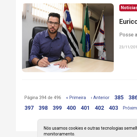
Notícia
Euric
Posse ac
23/11/20
385
38
Página 394 de 496
« Primeira
‹ Anterior
397
398
399
400
401
402
403
Próxim
Nós usamos cookies e outras tecnologias semelha
monitoramento.