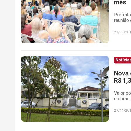
mês
Prefeito
reunião 
27/11/20
Notícia
Nova 
R$ 1,
Valor po
e obras
27/11/20