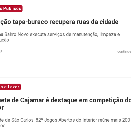
s Públicos
ção tapa-buraco recupera ruas da cidade
a Bairro Novo executa serviços de manutenção, limpeza e
zação
18
continue
s e Lazer
ete de Cajamar é destaque em competição d
or
de de São Carlos, 82º Jogos Abertos do Interior reúne mais 200
ios