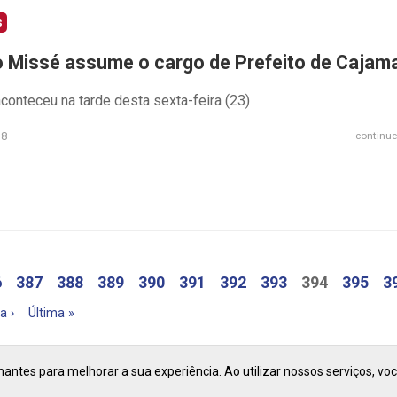
s
o Missé assume o cargo de Prefeito de Cajam
onteceu na tarde desta sexta-feira (23)
18
continue
6
387
388
389
390
391
392
393
394
395
3
a ›
Última »
ntes para melhorar a sua experiência. Ao utilizar nossos serviços, vo