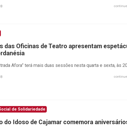
18
continue
s das Oficinas de Teatro apresentam espetác
rdanésia
trada Afora” terá mais duas sessões nesta quarta e sexta, às 2
18
continue
ocial de Solidariedade
o do Idoso de Cajamar comemora aniversário