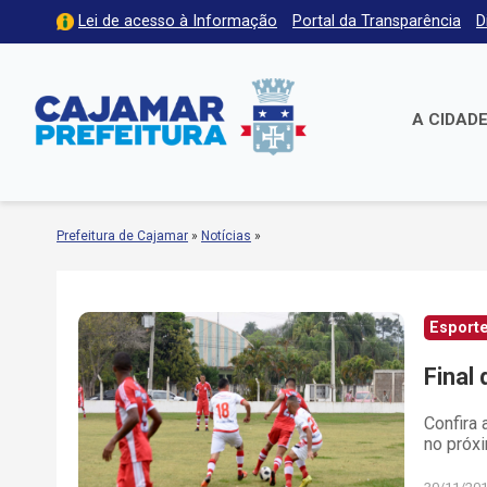
Lei de acesso à Informação
Portal da Transparência
D
A CIDAD
Prefeitura de Cajamar
»
Notícias
»
Esporte
Final
Confira 
no próx