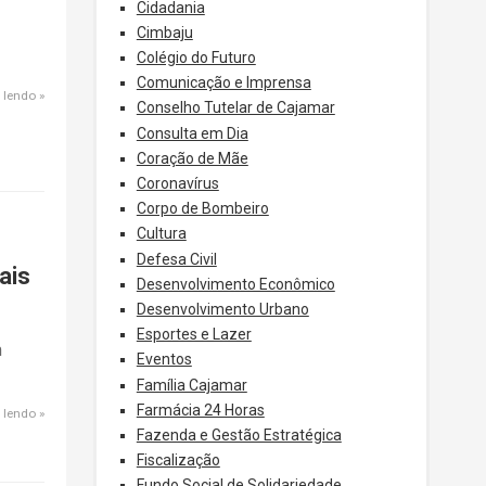
Cidadania
Cimbaju
Colégio do Futuro
Comunicação e Imprensa
 lendo
Conselho Tutelar de Cajamar
Consulta em Dia
Coração de Mãe
Coronavírus
Corpo de Bombeiro
Cultura
Defesa Civil
ais
Desenvolvimento Econômico
Desenvolvimento Urbano
Esportes e Lazer
m
Eventos
Família Cajamar
Farmácia 24 Horas
 lendo
Fazenda e Gestão Estratégica
Fiscalização
Fundo Social de Solidariedade