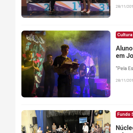
28/11/20
Cultura
Aluno
em Jo
“Pela Es
28/11/20
Fundo S
Núcle