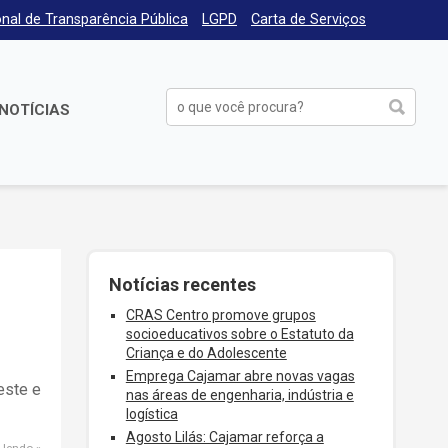
nal de Transparência Pública
LGPD
Carta de Serviços
NOTÍCIAS
Notícias recentes
CRAS Centro promove grupos
socioeducativos sobre o Estatuto da
Criança e do Adolescente
Emprega Cajamar abre novas vagas
este e
nas áreas de engenharia, indústria e
logística
Agosto Lilás: Cajamar reforça a
 lendo