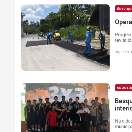
Serviço
Opera
Program
revitali
28/11/20
Esporte
Basqu
interi
Na cida
municíp