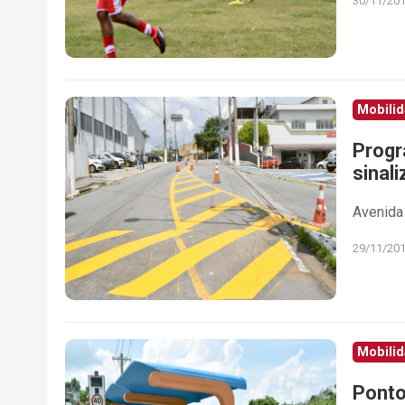
30/11/20
Mobili
Progr
sinali
Avenida 
29/11/20
Mobili
Ponto