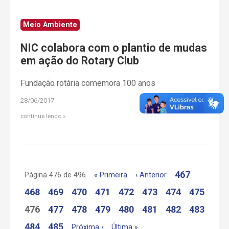
Meio Ambiente
NIC colabora com o plantio de mudas
em ação do Rotary Club
Fundação rotária comemora 100 anos
28/06/2017
continue lendo
467
Página 476 de 496
« Primeira
‹ Anterior
468
469
470
471
472
473
474
475
476
477
478
479
480
481
482
483
484
485
Próxima ›
Última »