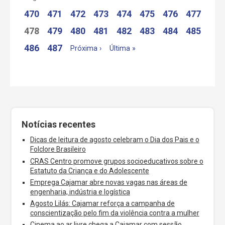
470
471
472
473
474
475
476
477
478
479
480
481
482
483
484
485
486
487
Próxima ›
Última »
Notícias recentes
Dicas de leitura de agosto celebram o Dia dos Pais e o
Folclore Brasileiro
CRAS Centro promove grupos socioeducativos sobre o
Estatuto da Criança e do Adolescente
Emprega Cajamar abre novas vagas nas áreas de
engenharia, indústria e logística
Agosto Lilás: Cajamar reforça a campanha de
conscientização pelo fim da violência contra a mulher
Cinema ao ar livre chega a Cajamar com sessão