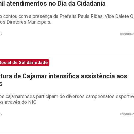
mil atendimentos no Dia da Cidadania
o contou com a presença da Prefeita Paula Ribas, Vice Dalete Ol
os Diretores Municipais.
17
continue
ocial de Solidariedade
itura de Cajamar intensifica assistência aos
s
os cajamarenses participam de diversos campeonatos esportiv
os através do NIC
17
continue