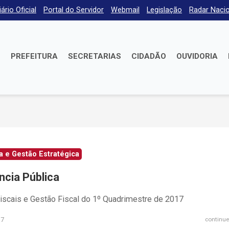
iário Oficial
Portal do Servidor
Webmail
Legislação
Radar Nacio
E
PREFEITURA
SECRETARIAS
CIDADÃO
OUVIDORIA
 e Gestão Estratégica
ncia Pública
iscais e Gestão Fiscal do 1º Quadrimestre de 2017
17
continue