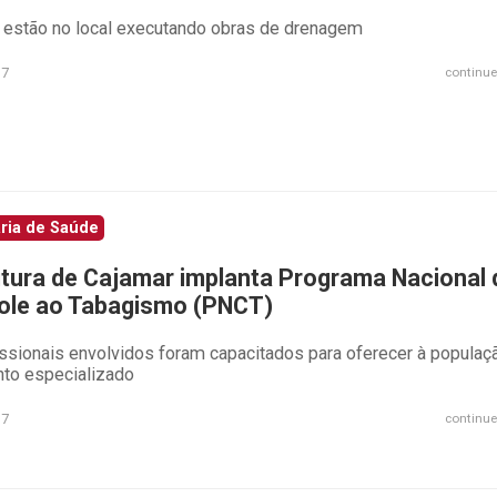
 estão no local executando obras de drenagem
17
continue
ria de Saúde
itura de Cajamar implanta Programa Nacional 
ole ao Tabagismo (PNCT)
issionais envolvidos foram capacitados para oferecer à popula
nto especializado
17
continue