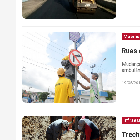
Mobili
Ruas 
Mudança
ambulân
19/05/20
Infraes
Trech