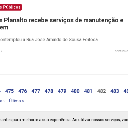
s Públicos
m Planalto recebe serviços de manutenção e
gem
contemplou a Rua José Arnaldo de Sousa Feitosa
17
continue
4
475
476
477
478
479
480
481
482
483
4
a ›
Última »
ntes para melhorar a sua experiência. Ao utilizar nossos serviços, vo