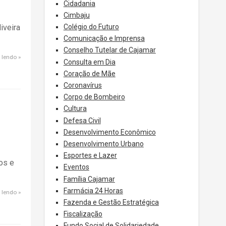
Cidadania
Cimbaju
Colégio do Futuro
iveira
Comunicação e Imprensa
Conselho Tutelar de Cajamar
 lendo
Consulta em Dia
Coração de Mãe
Coronavírus
Corpo de Bombeiro
Cultura
Defesa Civil
Desenvolvimento Econômico
Desenvolvimento Urbano
Esportes e Lazer
os e
Eventos
Família Cajamar
Farmácia 24 Horas
 lendo
Fazenda e Gestão Estratégica
Fiscalização
Fundo Social de Solidariedade