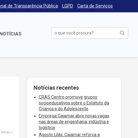
nal de Transparência Pública
LGPD
Carta de Serviços
NOTÍCIAS
Notícias recentes
CRAS Centro promove grupos
socioeducativos sobre o Estatuto da
Criança e do Adolescente
Emprega Cajamar abre novas vagas
nas áreas de engenharia, indústria e
logística
 lendo
Agosto Lilás: Cajamar reforça a