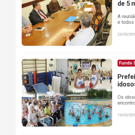
de 5 
A reuniã
e todos 
23/05/20
Fundo S
Prefe
idoso
Os idos
encontr
19/05/20