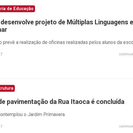
ria de Educação
desenvolve projeto de Múltiplas Linguagens 
mar
o prevê a realização de oficinas realizadas pelos alunos da esco
17
continue
trutura
de pavimentação da Rua Itaoca é concluída
contemplou o Jardim Primavera
17
continue