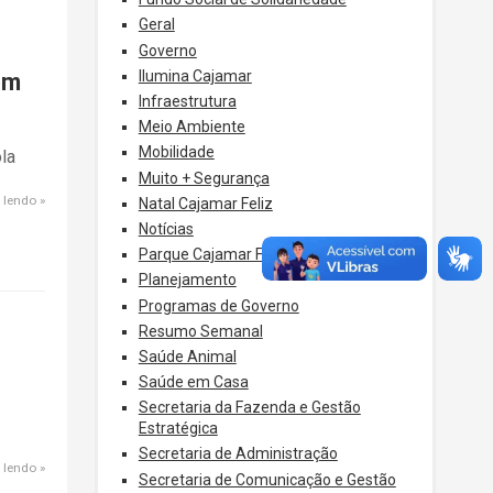
Geral
Governo
Ilumina Cajamar
em
Infraestrutura
Meio Ambiente
Mobilidade
la
Muito + Segurança
 lendo
Natal Cajamar Feliz
Notícias
Parque Cajamar Feliz
Planejamento
Programas de Governo
Resumo Semanal
Saúde Animal
Saúde em Casa
Secretaria da Fazenda e Gestão
Estratégica
Secretaria de Administração
 lendo
Secretaria de Comunicação e Gestão