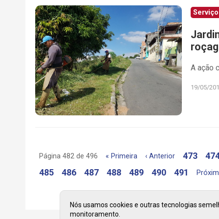
Serviço
Jardi
roça
A ação 
19/05/20
473
47
Página 482 de 496
« Primeira
‹ Anterior
485
486
487
488
489
490
491
Próxim
Nós usamos cookies e outras tecnologias semelha
monitoramento.