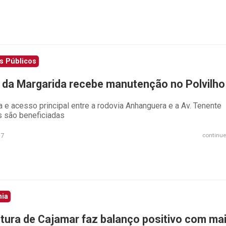
s Públicos
 da Margarida recebe manutenção no Polvilho
a e acesso principal entre a rodovia Anhanguera e a Av. Tenente
 são beneficiadas
17
continue
nia
itura de Cajamar faz balanço positivo com ma