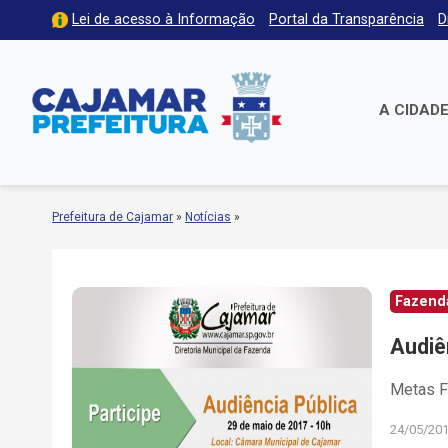
Lei de acesso à Informação
Portal da Transparência
D
A CIDAD
Prefeitura de Cajamar
»
Notícias
»
Fazenda
Audiê
Metas F
24/05/20