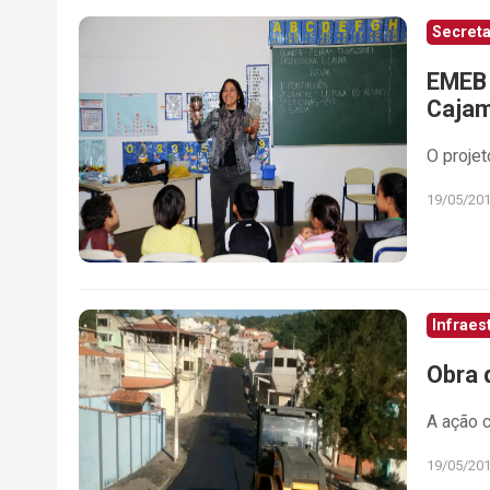
Secreta
EMEB 
Caja
O projet
19/05/20
Infraes
Obra 
A ação 
19/05/20