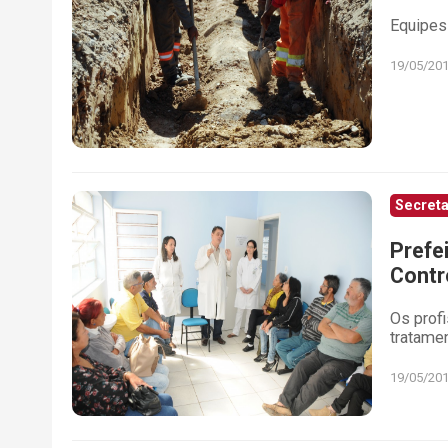
Equipes
19/05/20
Secreta
Prefe
Contr
Os prof
tratame
19/05/20