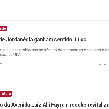
dade
de Jordanésia ganham sentido único
 soluciona problemas no trânsito de transportes escolares e d
cias da UPA
17
continue
trutura
o da Avenida Luiz Alli Fayrdin recebe revitali