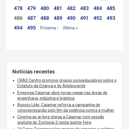
478
479
480
481
482
483
484
485
486
487
488
489
490
491
492
493
494
495
Próxima ›
Última »
Notícias recentes
CRAS Centro promove grupos socioeducativos sobre o
Estatuto da Criança e do Adolescente
Emprega Cajamar abre novas vagas nas áreas de
engenharia, indústria e logística
Agosto Lilás: Cajamar reforça a campanha de
conscientização pelo fim da violência contra a mulher
Cinema ao ar livre chega a Cajamar com sessão
gratuita de Zootopia 2 nesta quinta-feira