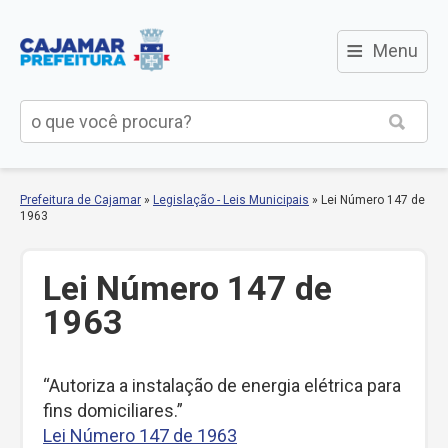
≡
Menu
Prefeitura de Cajamar
»
Legislação - Leis Municipais
»
Lei Número 147 de
1963
Lei Número 147 de
1963
“Autoriza a instalação de energia elétrica para
fins domiciliares.”
Lei Número 147 de 1963