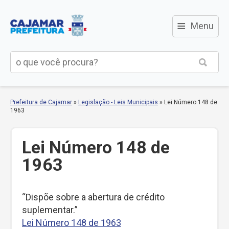
≡
Menu
Prefeitura de Cajamar
»
Legislação - Leis Municipais
»
Lei Número 148 de
1963
Lei Número 148 de
1963
“Dispõe sobre a abertura de crédito
suplementar.”
Lei Número 148 de 1963