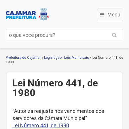
≡
Menu
Prefeitura de Cajamar
»
Legislação - Leis Municipais
»
Lei Número 441, de
1980
Lei Número 441, de
1980
“Autoriza reajuste nos vencimentos dos
servidores da Câmara Municipal”
Lei Número 441, de 1980