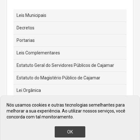
Leis Municipais
Decretos
Portarias
Leis Complementares
Estatuto Geral do Servidores Públicos de Cajamar
Estatuto do Magistério Público de Cajamar
Lei Orgânica
Feriados e Pontos Facultativos
Nós usamos cookies e outras tecnologias semelhantes para
melhorar a sua experiência. Ao utilizar nossos serviços, você
Atas de Posse dos Prefeitos
concorda com tal monitoramento.
OK