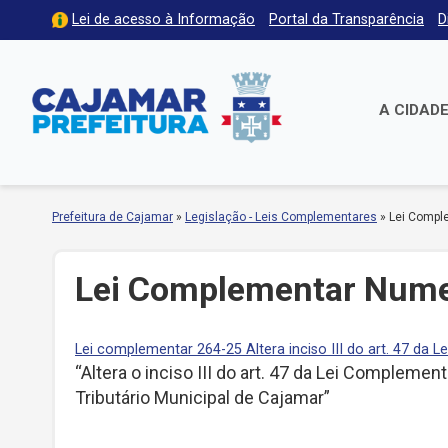
Lei de acesso à Informação
Portal da Transparência
D
A CIDAD
Prefeitura de Cajamar
»
Legislação - Leis Complementares
»
Lei Compl
Lei Complementar Nume
Lei complementar 264-25 Altera inciso III do art. 47 da L
“Altera o inciso III do art. 47 da Lei Compleme
Tributário Municipal de Cajamar”