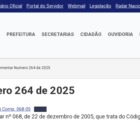
iário Oficial
Portal do Servidor
Webmail
Legislação
Radar Nacio
E
PREFEITURA
SECRETARIAS
CIDADÃO
OUVIDORIA
ementar Numero 264 de 2025
ro 264 de 2025
ei Comp. 068-05
Baixar
ntar nº 068, de 22 de dezembro de 2005, que trata do Códi