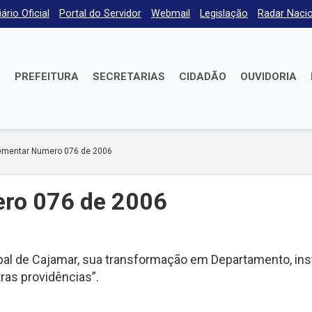
iário Oficial
Portal do Servidor
Webmail
Legislação
Radar Nacio
E
PREFEITURA
SECRETARIAS
CIDADÃO
OUVIDORIA
ementar Numero 076 de 2006
ro 076 de 2006
al de Cajamar, sua transformação em Departamento, inst
tras providências”.