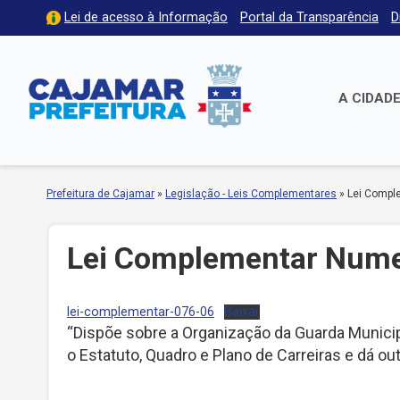
Lei de acesso à Informação
Portal da Transparência
D
A CIDAD
Prefeitura de Cajamar
»
Legislação - Leis Complementares
»
Lei Compl
Lei Complementar Nume
lei-complementar-076-06
Baixar
“Dispõe sobre a Organização da Guarda Municip
o Estatuto, Quadro e Plano de Carreiras e dá ou