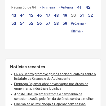
41
42
Página 50 de 84
« Primeira
‹ Anterior
43
44
45
46
47
48
49
50
51
52
53
54
55
56
57
58
59
Próxima ›
Última »
Notícias recentes
CRAS Centro promove grupos socioeducativos sobre o
Estatuto da Criança e do Adolescente
Emprega Cajamar abre novas vagas nas áreas de
engenharia, indústria e logística
Agosto Lilás: Cajamar reforça a campanha de
conscientização pelo fim da violência contra a mulher
Cinema ao ar livre chega a Cajamar com sessão