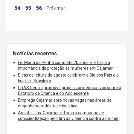
54
55
56
Próxima ›
Notícias recentes
Lei Maria da Penha completa 20 anos e reforça a
importância da proteção às mulheres em Cajamar
Dicas de leitura de agosto celebram o Dia dos Pais e o
Folclore Brasileiro
CRAS Centro promove grupos socioeducativos sobre o
Estatuto da Criança e do Adolescente
Emprega Cajamar abre novas vagas nas áreas de
engenharia, indústria e logística
Agosto Lilás: Cajamar reforça a campanha de
conscientização pelo fim da violência contra a mulher