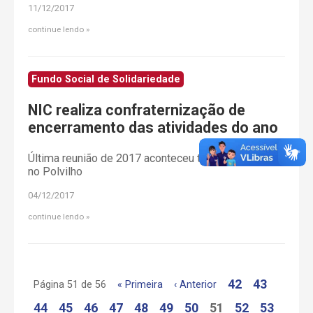
11/12/2017
continue lendo
Fundo Social de Solidariedade
NIC realiza confraternização de
encerramento das atividades do ano
Última reunião de 2017 aconteceu terça-feira (28),
no Polvilho
04/12/2017
continue lendo
42
43
Página 51 de 56
« Primeira
‹ Anterior
44
45
46
47
48
49
50
51
52
53