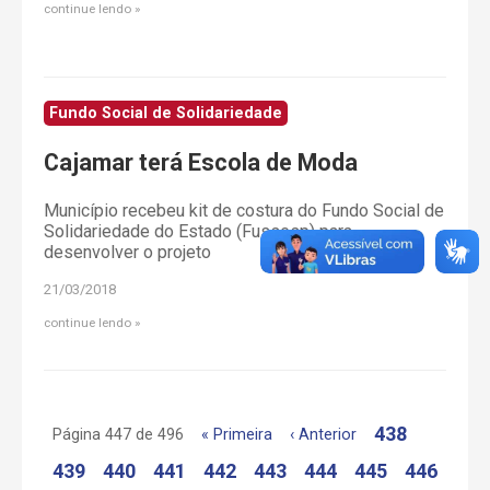
continue lendo
Fundo Social de Solidariedade
Cajamar terá Escola de Moda
Município recebeu kit de costura do Fundo Social de
Solidariedade do Estado (Fussesp) para
desenvolver o projeto
21/03/2018
continue lendo
438
Página 447 de 496
« Primeira
‹ Anterior
439
440
441
442
443
444
445
446