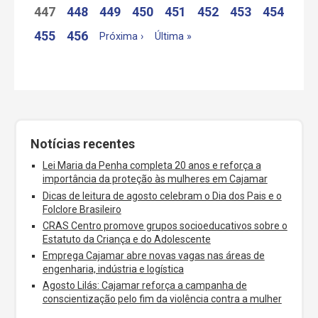
447
448
449
450
451
452
453
454
455
456
Próxima ›
Última »
Notícias recentes
Lei Maria da Penha completa 20 anos e reforça a
importância da proteção às mulheres em Cajamar
Dicas de leitura de agosto celebram o Dia dos Pais e o
Folclore Brasileiro
CRAS Centro promove grupos socioeducativos sobre o
Estatuto da Criança e do Adolescente
Emprega Cajamar abre novas vagas nas áreas de
engenharia, indústria e logística
Agosto Lilás: Cajamar reforça a campanha de
conscientização pelo fim da violência contra a mulher