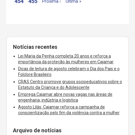
454
455
Próxima ›
Última »
Notícias recentes
Lei Maria da Penha completa 20 anos e reforça a
importância da proteção às mulheres em Cajamar
Dicas de leitura de agosto celebram o Dia dos Pais e o
Folclore Brasileiro
CRAS Centro promove grupos socioeducativos sobre o
Estatuto da Criança e do Adolescente
Emprega Cajamar abre novas vagas nas áreas de
engenharia, indústria e logística
Agosto Lilás: Cajamar reforça a campanha de
conscientização pelo fim da violência contra a mulher
Arquivo de notícias