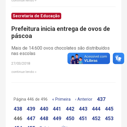
continue lendo
Secretaria de Educação
Prefeitura inicia entrega de ovos de
páscoa
Mais de 14.600 ovos chocolates são distribuídos
nas escolas
27/03/2018
continue lendo
437
Página 446 de 496
« Primeira
‹ Anterior
438
439
440
441
442
443
444
445
446
447
448
449
450
451
452
453