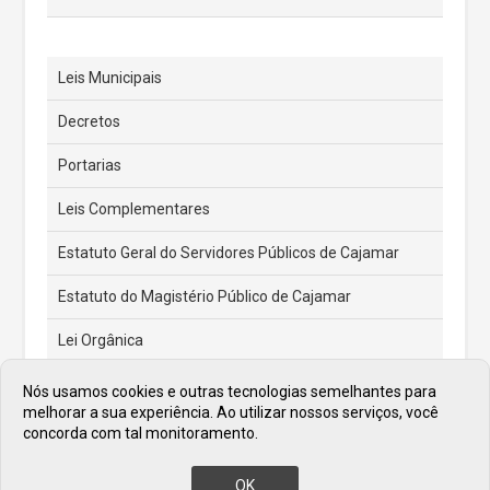
Leis Municipais
Decretos
Portarias
Leis Complementares
Estatuto Geral do Servidores Públicos de Cajamar
Estatuto do Magistério Público de Cajamar
Lei Orgânica
Feriados e Pontos Facultativos
Nós usamos cookies e outras tecnologias semelhantes para
melhorar a sua experiência. Ao utilizar nossos serviços, você
Atas de Posse dos Prefeitos
concorda com tal monitoramento.
OK