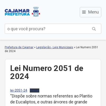
≡
Menu
Prefeitura de Cajamar
»
Legislação - Leis Municipais
»
Lei Numero 2051
de 2024
Lei Numero 2051 de
2024
lei-2051-24
Baixar
“Dispõe sobre normas referentes ao Plantio
de Eucaliptos, e outras árvores de grande