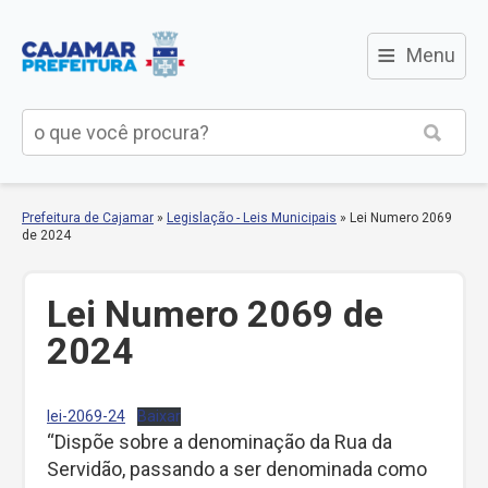
≡
Menu
Prefeitura de Cajamar
»
Legislação - Leis Municipais
»
Lei Numero 2069
de 2024
Lei Numero 2069 de
2024
lei-2069-24
Baixar
“Dispõe sobre a denominação da Rua da
Servidão, passando a ser denominada como