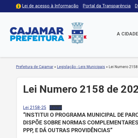
Lei de acesso à Informação
Portal da Transparência
D
A CIDAD
Prefeitura de Cajamar
»
Legislação - Leis Municipais
»
Lei Numero 2158
Lei Numero 2158 de 20
Lei 2158-25
Baixar
“INSTITUI O PROGRAMA MUNICIPAL DE PAR
DISPÕE SOBRE NORMAS COMPLEMENTARES 
PPP, E DÁ OUTRAS PROVIDÊNCIAS”