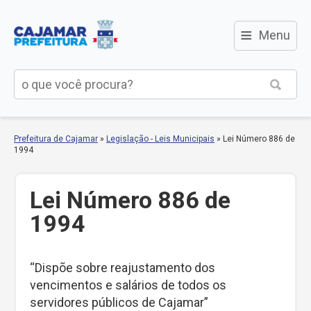
≡
Menu
Prefeitura de Cajamar
»
Legislação - Leis Municipais
»
Lei Número 886 de
1994
Lei Número 886 de
1994
“Dispõe sobre reajustamento dos
vencimentos e salários de todos os
servidores públicos de Cajamar”