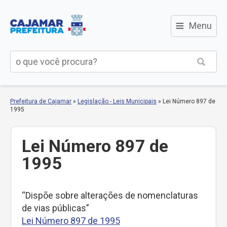
≡
Menu
Prefeitura de Cajamar
»
Legislação - Leis Municipais
»
Lei Número 897 de
1995
Lei Número 897 de
1995
“Dispõe sobre alterações de nomenclaturas
de vias públicas”
Lei Número 897 de 1995