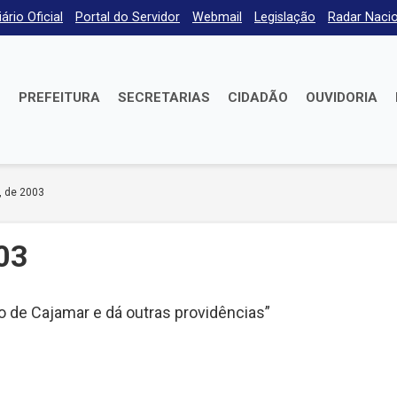
iário Oficial
Portal do Servidor
Webmail
Legislação
Radar Nacio
E
PREFEITURA
SECRETARIAS
CIDADÃO
OUVIDORIA
, de 2003
03
pio de Cajamar e dá outras providências”