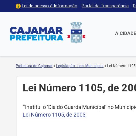
Lei de acesso à Informação
Portal da Transparência
D
A CIDAD
Prefeitura de Cajamar
»
Legislação - Leis Municipais
»
Lei Número 1105
Lei Número 1105, de 20
“Institui o ‘Dia do Guarda Municipal’ no Municí
Lei Número 1105, de 2003