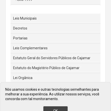
Leis Municipais
Decretos
Portarias
Leis Complementares
Estatuto Geral do Servidores Públicos de Cajamar
Estatuto do Magistério Público de Cajamar
Lei Orgânica
Feriados e Pontos Facultativos
Nós usamos cookies e outras tecnologias semelhantes para
melhorar a sua experiência. Ao utilizar nossos serviços, você
Atas de Posse dos Prefeitos
concorda com tal monitoramento.
OK