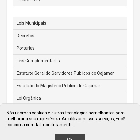
Leis Municipais
Decretos
Portarias
Leis Complementares
Estatuto Geral do Servidores Públicos de Cajamar
Estatuto do Magistério Público de Cajamar
Lei Orgânica
Feriados e Pontos Facultativos
Nós usamos cookies e outras tecnologias semelhantes para
melhorar a sua experiência. Ao utilizar nossos serviços, você
Atas de Posse dos Prefeitos
concorda com tal monitoramento.
OK