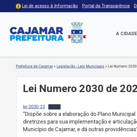
Lei de acesso à Informação
Portal da Transparência
D
A CIDAD
Prefeitura de Cajamar
»
Legislação - Leis Municipais
»
Lei Numero 2030
Lei Numero 2030 de 20
lei-2030-23
Baixar
“Dispõe sobre a elaboração do Plano Municipal 
diretrizes para sua implementação e articulação
Município de Cajamar, e dá outras providências