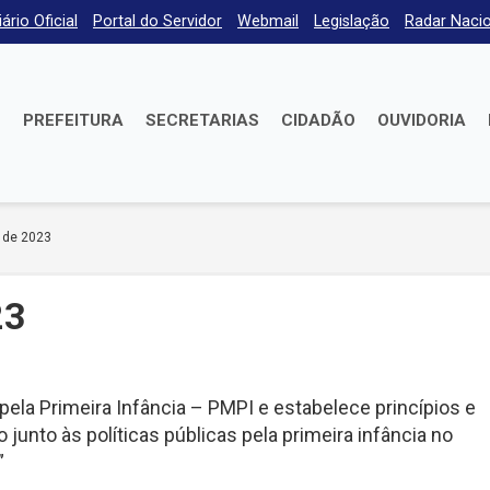
iário Oficial
Portal do Servidor
Webmail
Legislação
Radar Nacio
E
PREFEITURA
SECRETARIAS
CIDADÃO
OUVIDORIA
 de 2023
23
pela Primeira Infância – PMPI e estabelece princípios e
 junto às políticas públicas pela primeira infância no
”