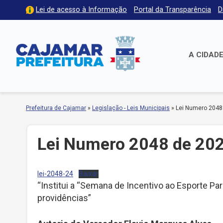
Lei de acesso à Informação
Portal da Transparência
D
A CIDAD
Prefeitura de Cajamar
»
Legislação - Leis Municipais
»
Lei Numero 2048
Lei Numero 2048 de 20
lei-2048-24
Baixar
“Institui a “Semana de Incentivo ao Esporte Pa
providências”