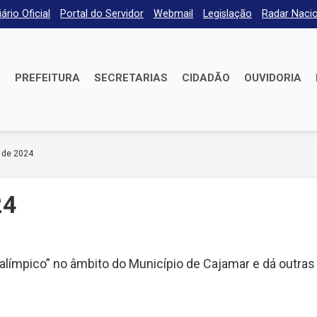
iário Oficial
Portal do Servidor
Webmail
Legislação
Radar Nacio
E
PREFEITURA
SECRETARIAS
CIDADÃO
OUVIDORIA
 de 2024
24
ralímpico” no âmbito do Município de Cajamar e dá outras