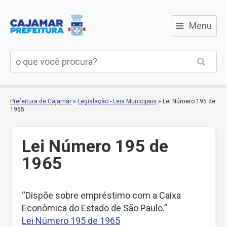
≡
Menu
Prefeitura de Cajamar
»
Legislação - Leis Municipais
»
Lei Número 195 de
1965
Lei Número 195 de
1965
“Dispõe sobre empréstimo com a Caixa
Econômica do Estado de São Paulo.”
Lei Número 195 de 1965