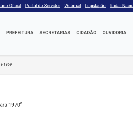
iário Oficial
Portal do Servidor
Webmail
Legislação
Radar Nacio
E
PREFEITURA
SECRETARIAS
CIDADÃO
OUVIDORIA
de 1969
9
para 1970”