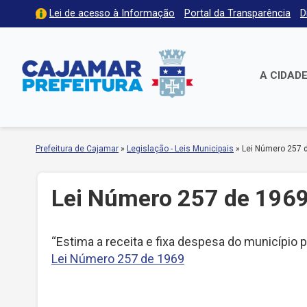
Lei de acesso à Informação
Portal da Transparência
D
A CIDAD
Prefeitura de Cajamar
»
Legislação - Leis Municipais
»
Lei Número 257 
Lei Número 257 de 196
“Estima a receita e fixa despesa do município 
Lei Número 257 de 1969