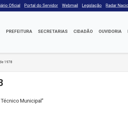
iário Oficial
Portal do Servidor
Webmail
Legislação
Radar Nacio
E
PREFEITURA
SECRETARIAS
CIDADÃO
OUVIDORIA
 de 1978
8
 Técnico Municipal”