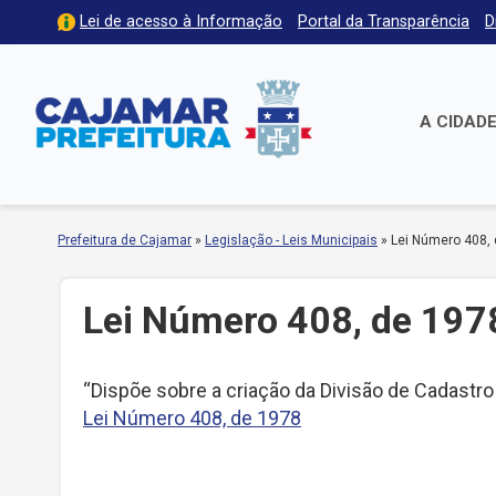
Lei de acesso à Informação
Portal da Transparência
D
A CIDAD
Prefeitura de Cajamar
»
Legislação - Leis Municipais
»
Lei Número 408,
Lei Número 408, de 197
“Dispõe sobre a criação da Divisão de Cadastro
Lei Número 408, de 1978