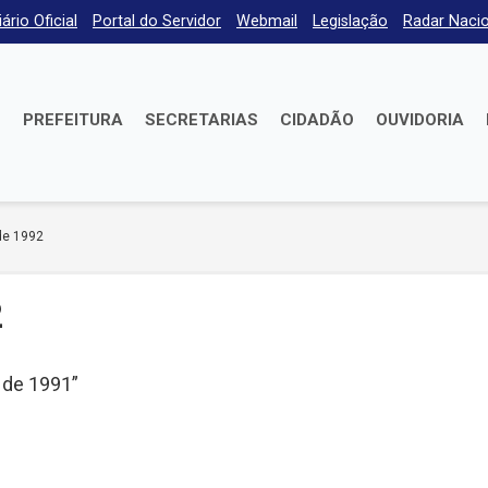
iário Oficial
Portal do Servidor
Webmail
Legislação
Radar Nacio
E
PREFEITURA
SECRETARIAS
CIDADÃO
OUVIDORIA
de 1992
2
 de 1991”