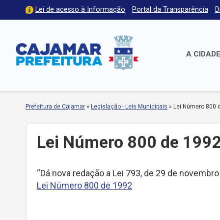
Lei de acesso à Informação
Portal da Transparência
D
A CIDAD
Prefeitura de Cajamar
»
Legislação - Leis Municipais
»
Lei Número 800 
Lei Número 800 de 199
“Dá nova redação a Lei 793, de 29 de novembro
Lei Número 800 de 1992