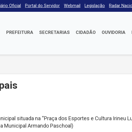
iário Oficial
Portal do Servidor
Webmail
Legislação
Radar Nacio
E
PREFEITURA
SECRETARIAS
CIDADÃO
OUVIDORIA
pais
cipal situada na “Praça dos Esportes e Cultura Irineu L
eca Municipal Armando Paschoal)