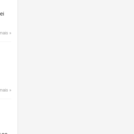
ei
 mais
 mais