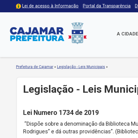
Lei de acesso à Informação
Portal da Transparência
D
A CIDAD
Prefeitura de Cajamar
»
Legislação - Leis Municipais
»
Legislação - Leis Munici
Lei Numero 1734 de 2019
“Dispõe sobre a denominação da Biblioteca Muni
Rodrigues” e dá outras providências”. (Bibliot