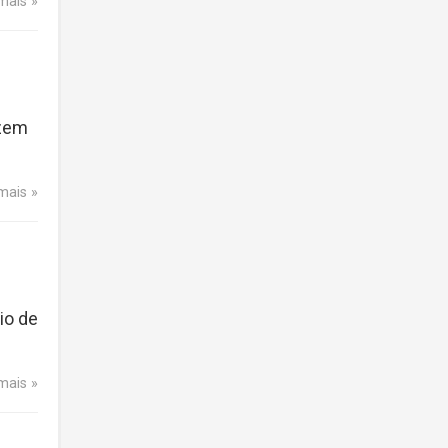
 mais
izem
 mais
io de
 mais